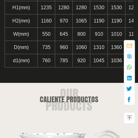
H1(mm)
1235
1280
1280
1530
1530
121
H2(mm)
1160
970
1065
1190
1190
148
W(mm)
550
645
800
910
1010
115
D(mm)
735
960
1060
1310
1360
137
d1(mm)
760
785
920
1045
1036
124
CALIENTE PRODUCTOS