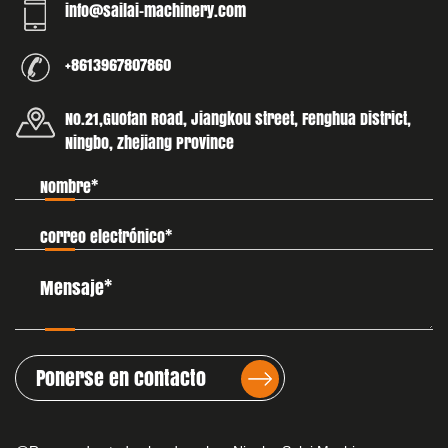
info@sailai-machinery.com
+8613967807860
No.21,Guofan Road, Jiangkou street, Fenghua District,
Ningbo, Zhejiang Province
Ponerse en contacto