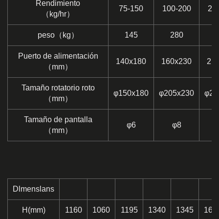
Rendimiento
75-150
100-200
20
（kg/hr）
peso（kg）
145
280
Puerto de alimentación
140x180
160x230
21
（mm）
Tamaño rotatorio roto
φ150x180
φ205x230
φ22
（mm）
Tamaño de pantalla
φ6
φ8
（mm）
Dlmenslans
H(mm)
1160
1060
1195
1340
1345
168