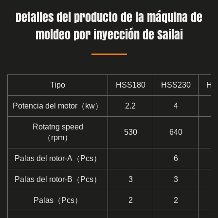
Detalles del producto de la máquina de
moldeo por inyección de Sailai
Tipo
HSS180
HSS230
HS
Potencia del motor（kw）
2.2
4
Rotatng speed
530
640
（rpm）
Palas del rotor-A（Pcs）
6
Palas del rotor-B（Pcs）
3
3
Palas（Pcs）
2
2