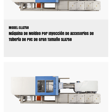
MODEL:SLA758
Máquina De Moldeo Por Inyección De Accesorios De
Tubería De PVC De Gran Tamaño SLA758