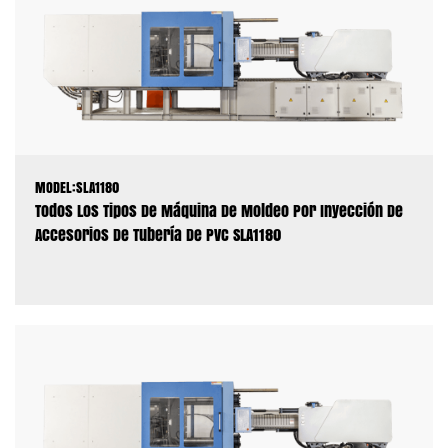
MODEL:SLA1180
Todos Los Tipos De Máquina De Moldeo Por Inyección De
Accesorios De Tubería De PVC SLA1180