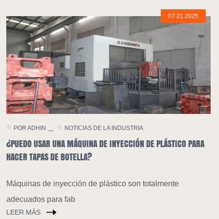
07 21.2025
RIA
POR ADHIN
NOTICIAS DE LA INDUSTRIA
ÓN DE PLÁSTICO PARA
¿SE PUEDEN USAR MÁQUINAS DE INYECCIÓN
PRODUCIR JERINGAS DESECHABLES?
on totalmente
Máquinas de inyección de plástico son 
adecuados para pro
LEER MÁS