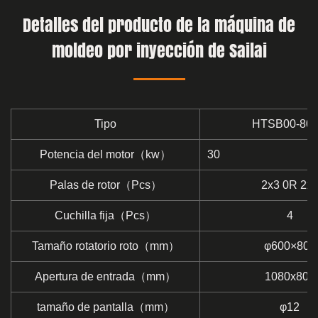
Detalles del producto de la máquina de
moldeo por inyección de Sailai
Tipo
HTSB00-80
Potencia del motor（kw）
30 
Palas de rotor（Pcs）
2x3 0R 2x
Cuchilla fija（Pcs）
4
Tamaño rotatorio roto（mm）
φ600×800
Apertura de entrada（mm）
1080x806
tamaño de pantalla（mm）
φ12