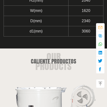
H2(mm)
2040
W(mm)
1620
D(mm)
2340
d1(mm)
3060
CALIENTE PRODUCTOS