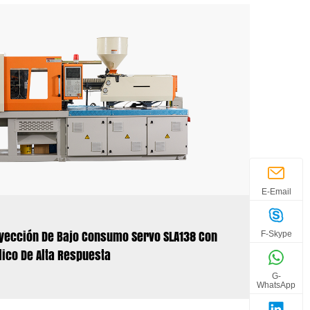
E-Email
yección De Bajo Consumo Servo SLA138 Con
F-Skype
lico De Alta Respuesta
G-
WhatsApp