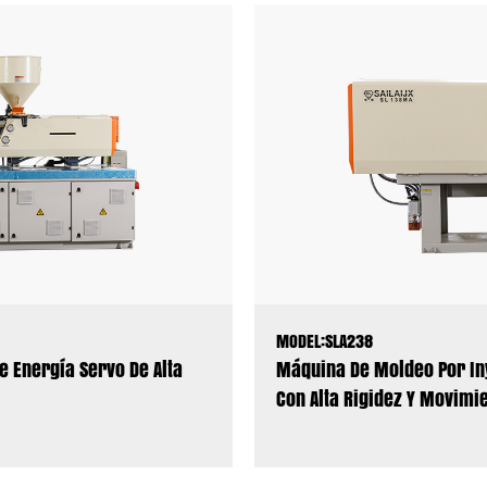
MODEL:SLA238
 Energía Servo De Alta
Máquina De Moldeo Por In
Con Alta Rigidez Y Movimi