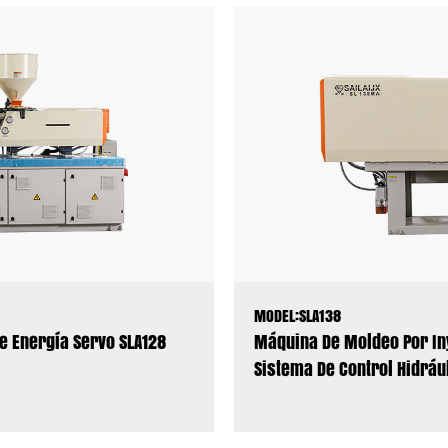
MODEL:SLA138
e Energía Servo SLA128
Máquina De Moldeo Por In
Sistema De Control Hidráu