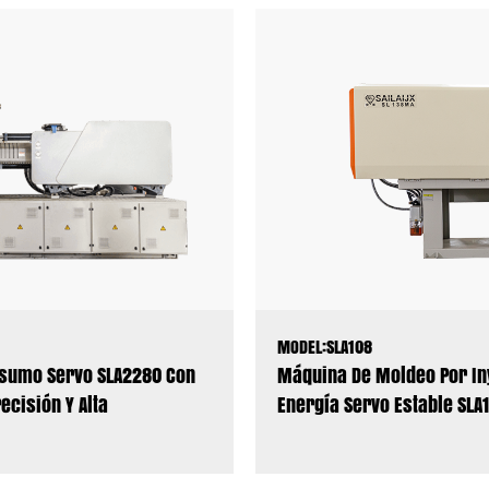
MODEL:SLA108
nsumo Servo SLA2280 Con
Máquina De Moldeo Por In
ecisión Y Alta
Energía Servo Estable SLA