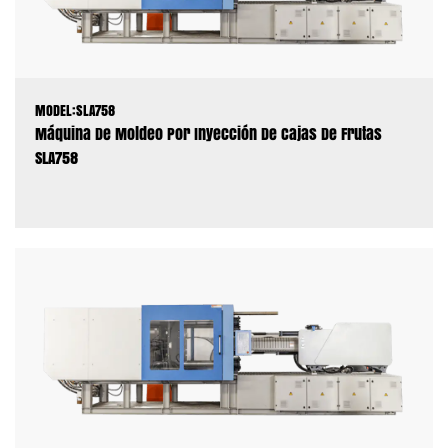
MODEL:SLA758
Máquina De Moldeo Por Inyección De Cajas De Frutas
SLA758