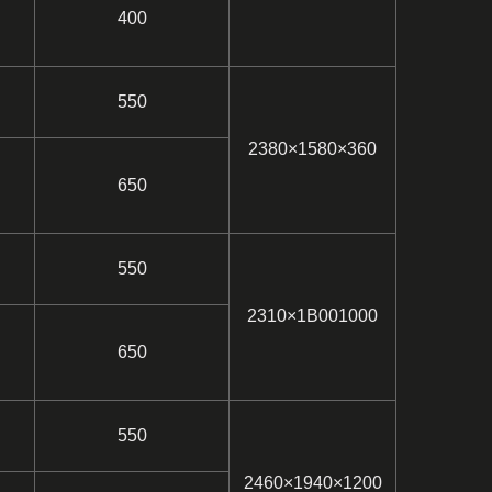
400
550
2380×1580×360
650
550
2310×1B001000
650
550
2460×1940×1200