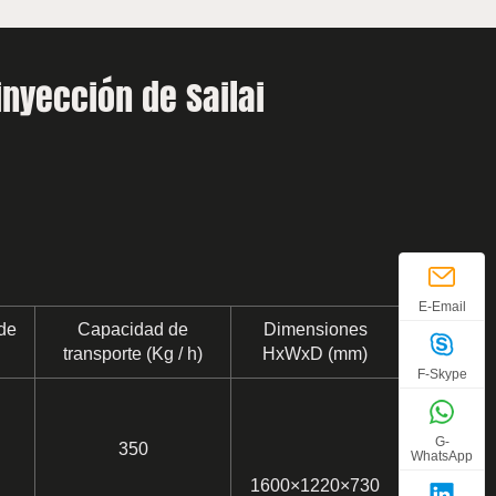
nyección de Sailai
E-Email
de
Capacidad de
Dimensiones
transporte (Kg / h)
HxWxD (mm)
F-Skype
G-
350
WhatsApp
1600×1220×730