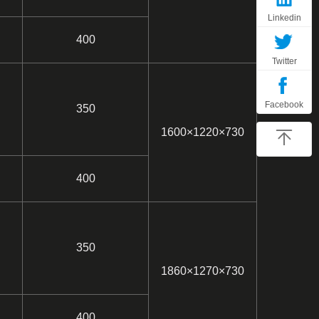
Linkedin
400
Twitter
Facebook
350
1600×1220×730
400
350
1860×1270×730
400