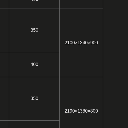
350
2100×1340×900
400
350
2190×1380×800