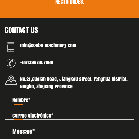
NECESIDADES.
CONTACT US
info@sailai-machinery.com
+8613967807860
No.21,Guofan Road, Jiangkou street, Fenghua District,
Ningbo, Zhejiang Province