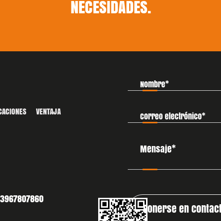
NECESIDADES.
CACIONES
VENTAJA
13967807860
Ponerse en contac