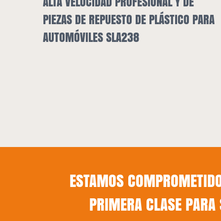
ROFESIONAL Y DE
TO DE PLÁSTICO PARA
238
SECADOR DE TOLVA
ESTAMOS COMPROMETIDOS
PRIMERA CLASE PARA 