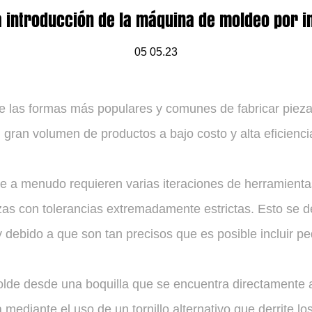
a introducción de la máquina de moldeo por 
05 05.23
e las formas más populares y comunes de fabricar pieza
gran volumen de productos a bajo costo y alta eficienci
e a menudo requieren varias iteraciones de herramienta
zas con tolerancias extremadamente estrictas. Esto se 
 debido a que son tan precisos que es posible incluir pe
molde desde una boquilla que se encuentra directamente 
 mediante el uso de un tornillo alternativo que derrite los