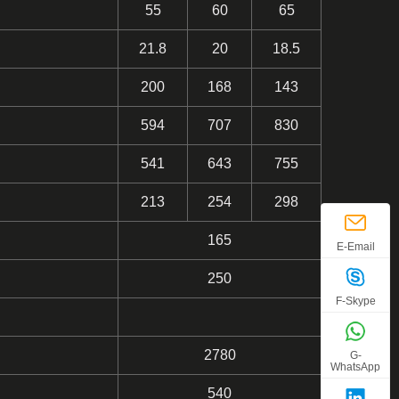
55
60
65
21.8
20
18.5
200
168
143
594
707
830
541
643
755
213
254
298
165
E-Email
250
F-Skype
2780
G-
WhatsApp
540