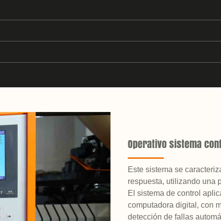
Operativo sistema conf
Este sistema se caracteriza
respuesta, utilizando una 
El sistema de control apli
computadora digital, con 
detección de fallas automá