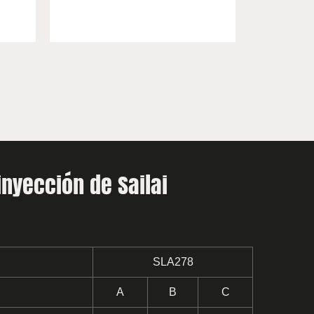
nyección de Sailai
SLA278
A
B
C