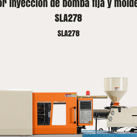
r inyección de bomba fija y mold
SLA278
SLA278