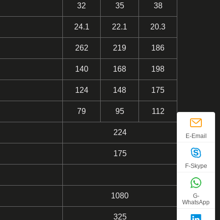
32
35
38
24.1
22.1
20.3
262
219
186
140
168
198
124
148
175
79
95
112
224
E-Email
175
F-Skype
1080
G-
WhatsApp
325