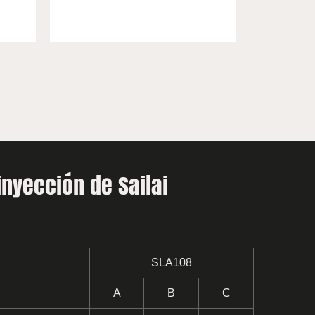
nyección de Sailai
SLA108
A
B
C