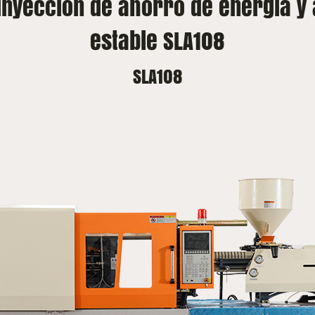
nyección de ahorro de energía y
estable SLA108
SLA108