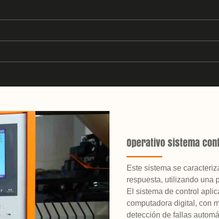
Operativo sistema conf
Este sistema se caracteriza
respuesta, utilizando una 
El sistema de control apli
computadora digital, con 
detección de fallas automá